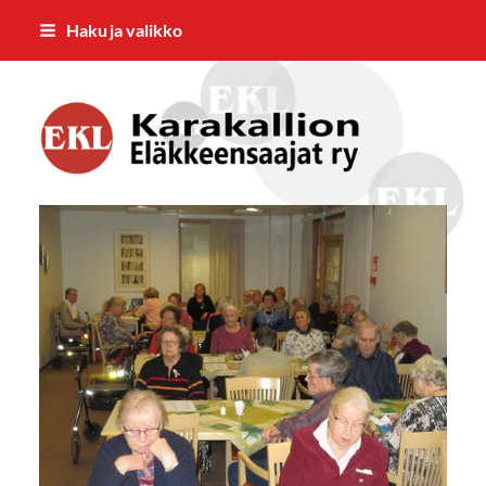
Siirry
Haku ja valikko
sivun
sisältöön
Karakallion Eläkkeensaaja