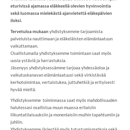
eturivissä ajamassa eläkkeellä olevien hyvinvointia
sekä luomassa mielekästä ajanvietettä eläkepäivien
iloksi.
Tervetuloa mukaan
yhdistyksemme tarjoamista
palveluista nauttimaan ja eläkeläisten elämänlaatuun
vaikuttamaan.
Osallistumalla yhdistyksemme toimintaan saat myös
uusia ystäviä ja harrastuksia.
Jäsenyys yhdistyksessämme tarjoaa yhdessäoloa ja
vaikutuskanavan elämänlaatuusi sekä virkistävää
kerhotoimintaa, vertaistukea, juttuhetkiä ja erityisesti
hyvää mieltä.
Yhdistyksemme toiminnassa saat myös mahdollisuuden
halutessasi osallistua muun muassa erilaisiin
liikuntatilaisuuksiin ja monenlaisiin muihin tapahtumiin ja
juhliin.
Yhdistyksemme järjestää myös tutustumismatkoja sekä