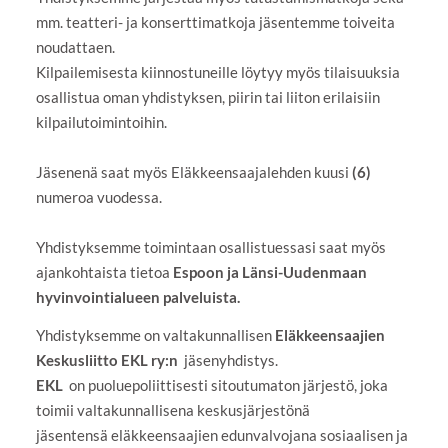
mm. teatteri- ja konserttimatkoja jäsentemme toiveita
noudattaen.
Kilpailemisesta kiinnostuneille löytyy myös tilaisuuksia
osallistua oman yhdistyksen, piirin tai liiton erilaisiin
kilpailutoimintoihin.
Jäsenenä saat myös Eläkkeensaajalehden kuusi
(6)
numeroa vuodessa.
Yhdistyksemme toimintaan osallistuessasi saat myös
ajankohtaista tietoa
Espoon ja Länsi-Uudenmaan
hyvinvointialueen palveluista.
Yhdistyksemme on valtakunnallisen
Eläkkeensaajien
Keskusliitto EKL ry:n
jäsenyhdistys.
EKL
on puoluepoliittisesti sitoutumaton järjestö, joka
toimii valtakunnallisena keskusjärjestönä
jäsentensä eläkkeensaajien edunvalvojana sosiaalisen ja