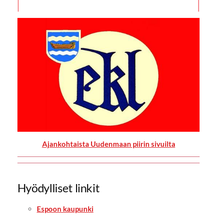
Ajankohtaista Uudenmaan piirin sivuilta
Hyödylliset linkit
Espoon kaupunki