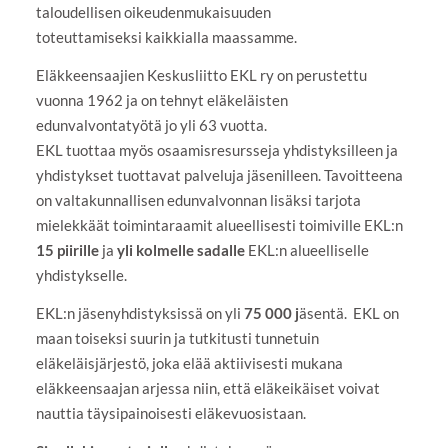
taloudellisen oikeudenmukaisuuden
toteuttamiseksi kaikkialla maassamme.
Eläkkeensaajien Keskusliitto EKL ry on perustettu
vuonna 1962 ja on tehnyt eläkeläisten
edunvalvontatyötä jo yli 63 vuotta.
EKL tuottaa myös osaamisresursseja yhdistyksilleen ja
yhdistykset tuottavat palveluja jäsenilleen. Tavoitteena
on valtakunnallisen edunvalvonnan lisäksi tarjota
mielekkäät toimintaraamit alueellisesti toimiville EKL:n
15 piirille
ja
yli kolmelle sadalle
EKL:n alueelliselle
yhdistykselle.
EKL:n jäsenyhdistyksissä on yli
75 000 j
äsentä. EKL on
maan toiseksi suurin ja tutkitusti tunnetuin
eläkeläisjärjestö, joka elää aktiivisesti mukana
eläkkeensaajan arjessa niin, että eläkeikäiset voivat
nauttia täysipainoisesti eläkevuosistaan.